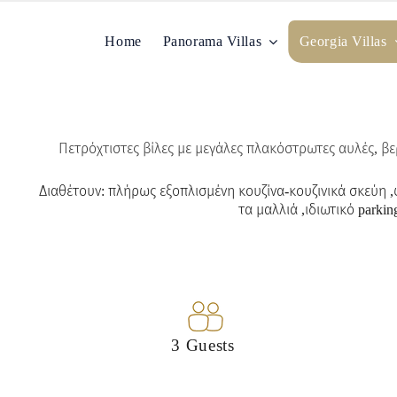
Μετάβαση
στο
Home
Panorama Villas
Georgia Villas
περιεχόμενο
Πετρόχτιστες βίλες με μεγάλες πλακόστρωτες αυλές, βερ
Διαθέτουν: πλήρως εξοπλισμένη κουζίνα-κουζινικά σκεύη 
τα μαλλιά ,ιδιωτικό parkin
3 Guests