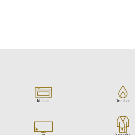
kitchen
fireplace