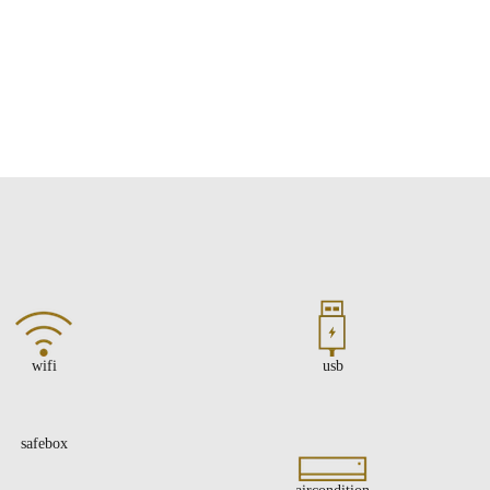
wifi
usb
safebox