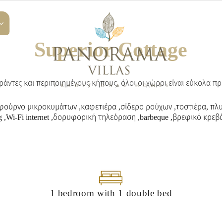
Superior Cottage
άντες και περιποιημένους κήπους, όλοι οι χώροι είναι εύκολα πρ
,φούρνο μικροκυμάτων ,καφετιέρα ,σίδερο ρούχων ,τοστιέρα, πλυ
g ,Wi-Fi internet ,δορυφορική τηλεόραση ,barbeque ,βρεφικό κρεβάτι 
1 bedroom with 1 double bed