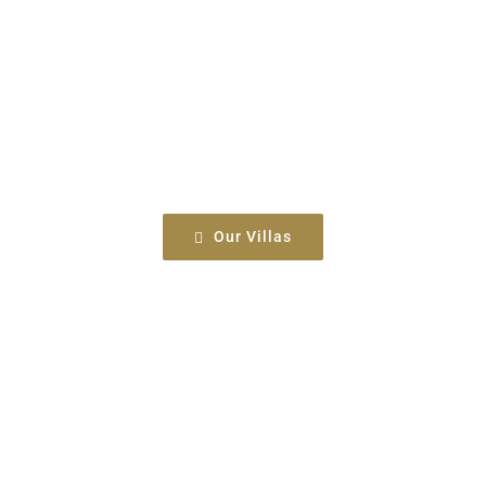
See all available accommodation types
Our Villas