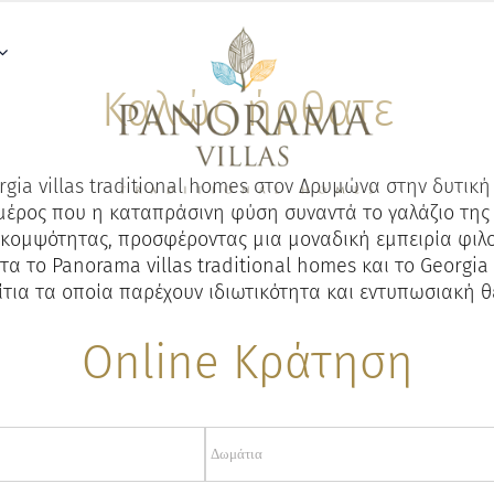
Καλώς ήρθατε
orgia villas traditional homes στον Δρυμώνα στην δυτικ
έρος που η καταπράσινη φύση συναντά το γαλάζιο της θ
κομψότητας, προσφέροντας μια μοναδική εμπειρία φιλο
 το Panorama villas traditional homes και το Georgia V
τια τα οποία παρέχουν ιδιωτικότητα και εντυπωσιακή θέ
Online Κράτηση