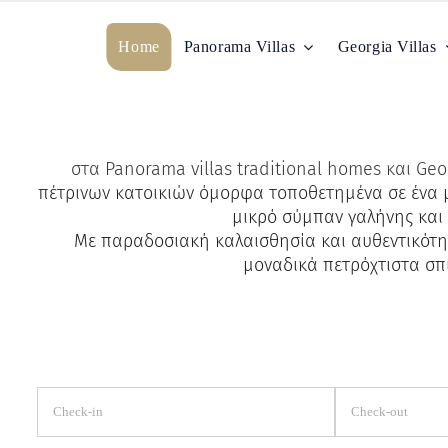
Μετάβαση
στο
Home
Panorama Villas
Georgia Villas
περιεχόμενο
στα Panorama villas traditional homes και Ge
πέτρινων κατοικιών όμορφα τοποθετημένα σε ένα μ
μικρό σύμπαν γαλήνης και 
Με παραδοσιακή καλαισθησία και αυθεντικότητα
μοναδικά πετρόχτιστα σπί