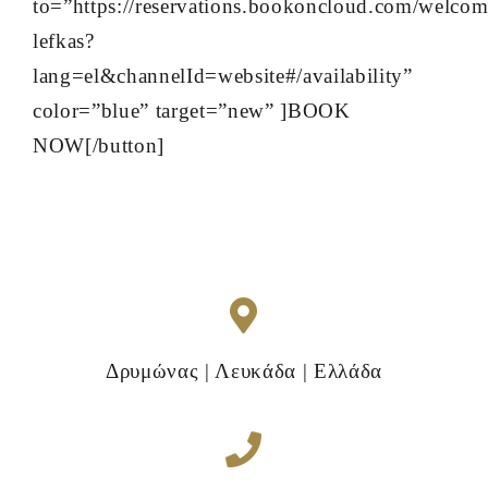
to=”https://reservations.bookoncloud.com/welcome
lefkas?
lang=el&channelId=website#/availability”
color=”blue” target=”new” ]BOOK
NOW[/button]
Δρυμώνας | Λευκάδα | Ελλάδα