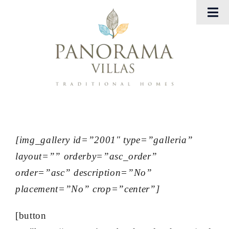
Μετάβαση
Tog
στο
Nav
περιεχόμενο
Αρχική
Panorama Villas
Georgia Villas
Εμπειρίες
[img_gallery id=”2001″ type=”galleria”
layout=”” orderby=”asc_order”
Gallery
order=”asc” description=”No”
placement=”No” crop=”center”]
Eπικοινωνήστε μαζί μας
[button