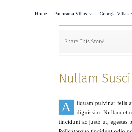
Μετάβαση
στο
Home
Panorama Villas
Georgia Villas
περιεχόμενο
Share This Story!
Nullam Susci
A
liquam pulvinar felis 
dignissim. Nullam et 
tincidunt ac justo ut, egesta
Pellentesque tincidunt odio n