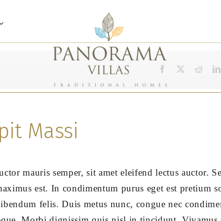
pit Massi
auctor mauris semper, sit amet eleifend lectus auctor. 
maximus est. In condimentum purus eget est pretium s
s bibendum felis. Duis metus nunc, congue nec condime
eque. Morbi dignissim quis nisl in tincidunt. Vivamus 