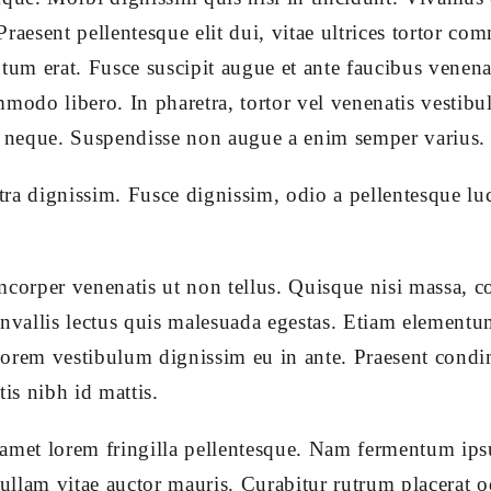
 Praesent pellentesque elit dui, vitae ultrices tortor c
m erat. Fusce suscipit augue et ante faucibus venena
modo libero. In pharetra, tortor vel venenatis vestibu
c neque. Suspendisse non augue a enim semper varius.
a dignissim. Fusce dignissim, odio a pellentesque luct
i
mcorper venenatis ut non tellus. Quisque nisi massa, 
nvallis lectus quis malesuada egestas. Etiam elementum 
n lorem vestibulum dignissim eu in ante. Praesent cond
s nibh id mattis.
amet lorem fringilla pellentesque. Nam fermentum ips
Nullam vitae auctor mauris. Curabitur rutrum placerat 