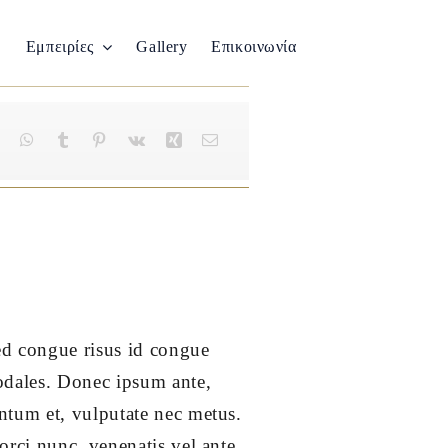
Εμπειρίες
Gallery
Επικοινωνία
Sed congue risus id congue
odales. Donec ipsum ante,
ntum et, vulputate nec metus.
orci nunc, venenatis vel ante