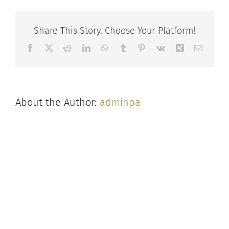
Share This Story, Choose Your Platform!
Facebook
X
Reddit
LinkedIn
WhatsApp
Tumblr
Pinterest
Vk
Xing
Email
About the Author:
adminpa