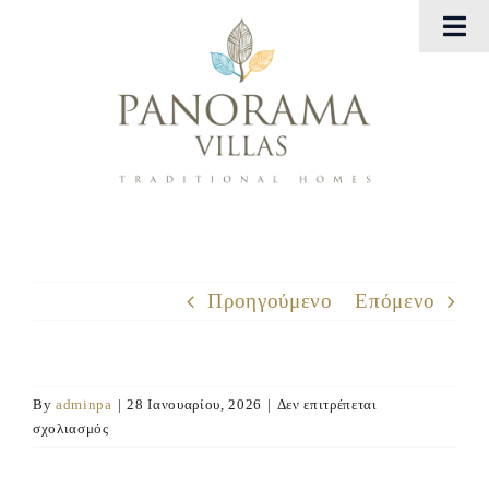
Μετάβαση
Tog
στο
Nav
περιεχόμενο
Αρχική
Panorama Villas
Georgia Villas
Εμπειρίες
Προηγούμενο
Επόμενο
Gallery
By
adminpa
|
28 Ιανουαρίου, 2026
|
Δεν επιτρέπεται
Eπικοινωνήστε μαζί μας
στο
σχολιασμός
Panorama
Villas: Cottage