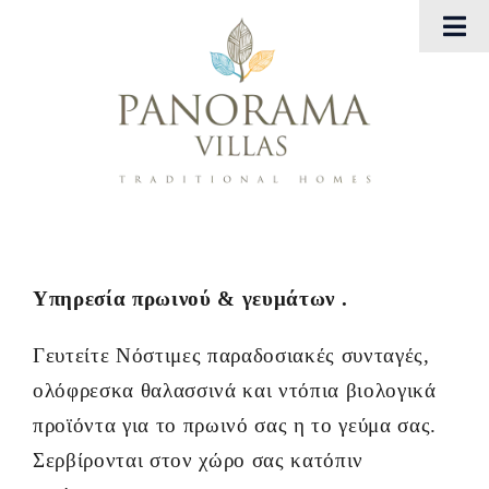
Μετάβαση
Tog
στο
Nav
περιεχόμενο
Αρχική
Panorama Villas
Georgia Villas
Εμπειρίες
Υπηρεσία πρωινού & γευμάτων .
Γευτείτε Νόστιμες παραδοσιακές συνταγές,
Gallery
ολόφρεσκα θαλασσινά και ντόπια βιολογικά
Eπικοινωνήστε μαζί μας
προϊόντα για το πρωινό σας η το γεύμα σας.
Σερβίρονται στον χώρο σας κατόπιν