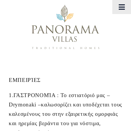
Μετάβαση
Tog
στο
Nav
περιεχόμενο
Αρχική
Panorama Villas
Georgia Villas
Εμπειρίες
ΕΜΠΕΙΡΊΕΣ
1.ΓΑΣΤΡΟΝΟΜΊΑ : Το εστιατόριό μας –
Gallery
Drymonaki –καλωσορίζει και υποδέχεται τους
Eπικοινωνήστε μαζί μας
καλεσμένους του στην εξαιρετικής ομορφιάς
και ηρεμίας βεράντα του για νόστιμα,